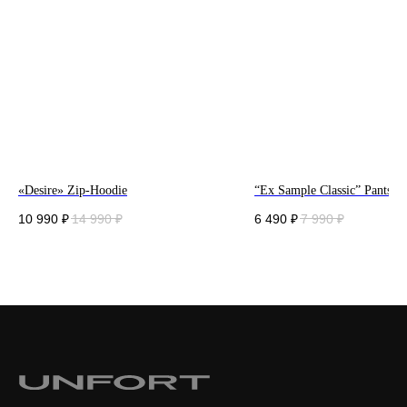
«Desire» Zip-Hoodie
“Ex Sample Classic” Pants G
10 990
₽
14 990
₽
6 490
₽
7 990
₽