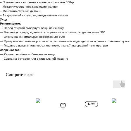
– Премиальная костюмная ткань, плотностью 300гр
– Металлические, нержавеющие молнии
Каталог
– Минималистичный дизайн
Доставка
– Безупречный силуэт, индивидуальные лекала
Уход
О нас
Рекомендуем:
Поддержка
— Перед стиркой вывернуть вещь наизнанку
— Машинную стирку в деликатном режиме при температуре не выше 30°
— Отжим на минимальных оборотах (до 600)
Договор оферты
— Сушку в естественных условиях, в разложенном виде вдали от прямых солнечных лучей
— Гладить с изнанки или через хлопковую ткань(!) на средней температуре
Политика конфиденциальности
Запрещается:
— Химчистка и/или отбеливание вещи
— Сушка на батарее или в стиральной машине
*
Смотрите также
support@unfort.ru
*Признана экстремистской и запрещена на территории РФ
NEW