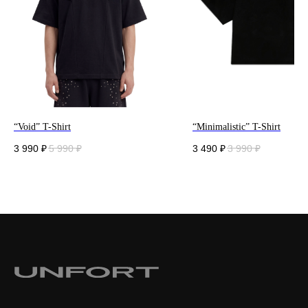
“Void” T-Shirt
“Minimalistic” T-Shirt
3 990
₽
5 990
₽
3 490
₽
3 990
₽