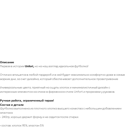
Описание
Unfort,
Первая в истории
но на наш взгляд идеальная футболка!
Отлично впишется в любой гардероб и в ней будет максимально комфортно даже в самые
жаркие дни, за счет дизайна, который обеспечивает дополнительное проветривание
Универсальные цвета, приятный на ощупь хлопок и минималистичный дизайн с
интересным элементом на спине в фирменном стиле Unfort и прорезями у рукавов.
Ручная работа, ограниченный тираж!
Состав и детали
Футболка выполнена из плотного хлопка высшего качества с небольшим добавлением
эластана
- 240гр, хорошо держит форму и не садится после стирки.
⁃ состав: хлопок 95%, эластан 5%