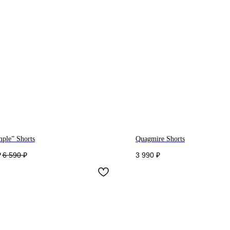
ple” Shorts
Quagmire Shorts
₽
6 590
₽
3 990
₽