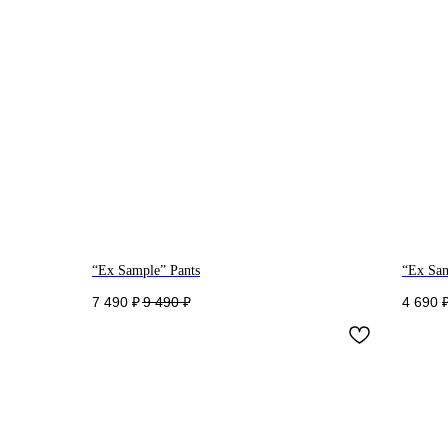
“Ex Sample” Pants
“Ex Sam
7 490
₽
9 490
₽
4 690