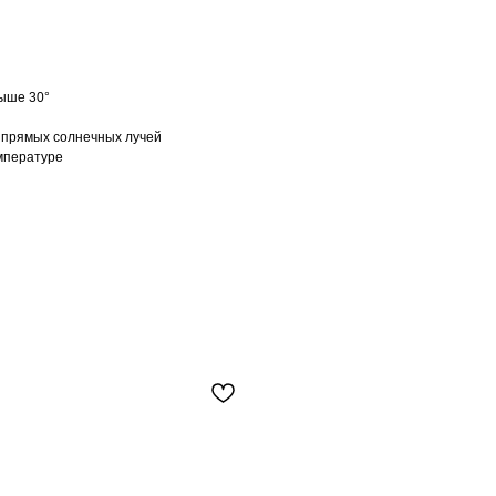
ыше 30°
т прямых солнечных лучей
емпературе