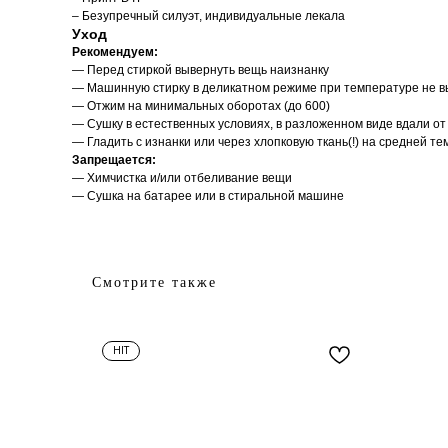
– Безупречный силуэт, индивидуальные лекала
Уход
Рекомендуем:
— Перед стиркой вывернуть вещь наизнанку
— Машинную стирку в деликатном режиме при температуре не в
— Отжим на минимальных оборотах (до 600)
— Сушку в естественных условиях, в разложенном виде вдали о
— Гладить с изнанки или через хлопковую ткань(!) на средней т
Запрещается:
— Химчистка и/или отбеливание вещи
— Сушка на батарее или в стиральной машине
Смотрите также
HIT