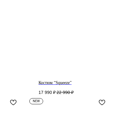
Костюм “Squeeze”
17 990
₽
22 990
₽
NEW