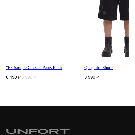
“Ex Sample Classic” Pants Black
Quagmire Shorts
6 490
₽
6 990
₽
3 990
₽