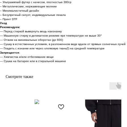
– Ультрамягкий футер с начесом, плотностью 380гр
– Металлические, нержавеющие молнии
Каталог
– Минималистичный дизайн
– Безупречный силуэт, индивидуальные лекала
Доставка
– Принт DTF
Уход
О нас
Рекомендуем:
Поддержка
— Перед стиркой вывернуть вещь наизнанку
— Машинную стирку в деликатном режиме при температуре не выше 30°
— Отжим на минимальных оборотах (до 600)
Договор оферты
— Сушку в естественных условиях, в разложенном виде вдали от прямых солнечных лучей
— Гладить с изнанки или через хлопковую ткань(!) на средней температуре
Политика конфиденциальности
Запрещается:
— Химчистка и/или отбеливание вещи
— Сушка на батарее или в стиральной машине
*
Смотрите также
support@unfort.ru
*Признана экстремистской и запрещена на территории РФ