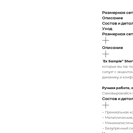
Размерная се
Описание
Состав и дета
Уход
Размерная се
Описание
“
Ex Sample” Shor
которые вы так п
силуэт с акценто
динамику и комфо
Ручная работа, 
Самовыражайся в
Состав и дета
– Премиальная ко
– Металлические
– Минималистичн
– Безупречный си