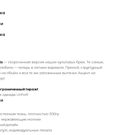
тка
ли
тка
ts
— Укороченная версия наших культовых брюк. Те самые,
олюбили — теперь в летнем варианте. Прямой, структурный
м на объём и все те же заложенные вытачки. Акцент на
рт.
ограниченный тираж!
 одежде Unfort!
ли
стюмная ткань, плотностью 300гр
, нержавеющие молнии
ый дизайн
луэт, индивидуальные лекала