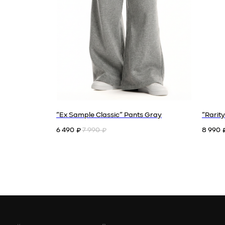
Каталог
Поддержка
Доставка
Договор оферты
О нас
Политика конфиденциальности
“Ex Sample Classic” Pants Gray
“Rarit
6 490
7 990
8 990
₽
₽