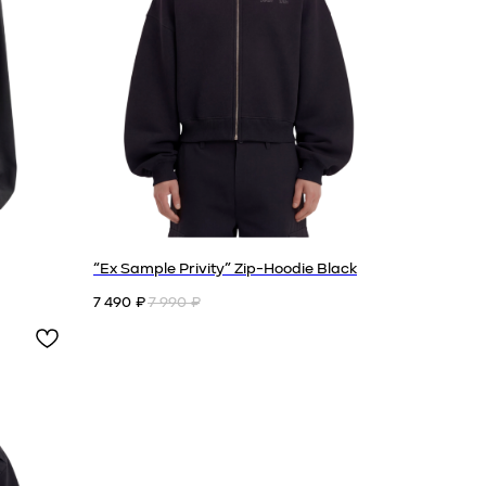
“Ex Sample Privity” Zip-Hoodie Black
7 490
7 990
₽
₽