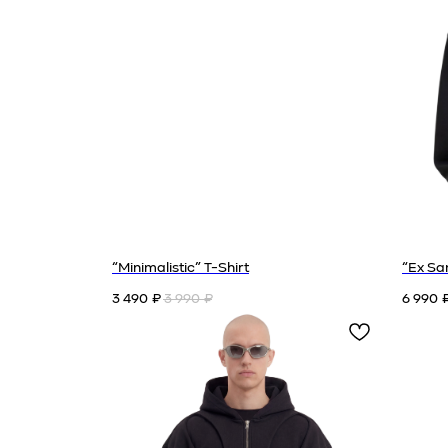
“Minimalistic” T-Shirt
“Ex Sa
3 490
3 990
6 990
₽
₽