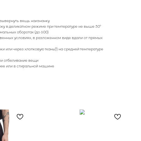
 вывернуть вещь наизнанку
ку в деликатном режиме при температуре не выше 30°
альных оборотах (до 600)
венных условиях, в разложенном виде вдали от прямых
ки или через хлопковую ткань(!) на средней температуре
ли отбеливание вещи
рее или в стиральной машине