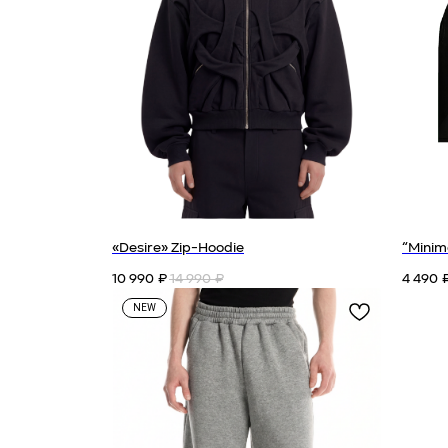
«Desire» Zip-Hoodie
“Minim
10 990
14 990
4 490
₽
₽
NEW