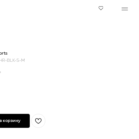
orts
HR-BLK-S-M
₽
в корзину