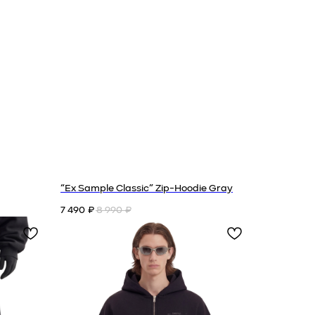
“Ex Sample Classic” Zip-Hoodie Gray
7 490
8 990
₽
₽