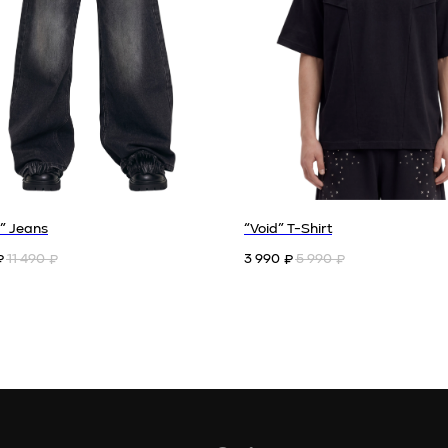
support@unfort.ru
*
*Признана экстремистской и запрещена на территории РФ
y” Jeans
“Void” T-Shirt
11 490
3 990
5 990
₽
₽
₽
₽