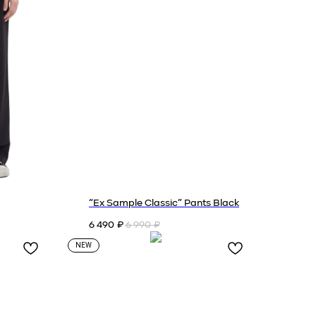
“Ex Sample Classic” Pants Black
6 490
6 990
₽
₽
NEW