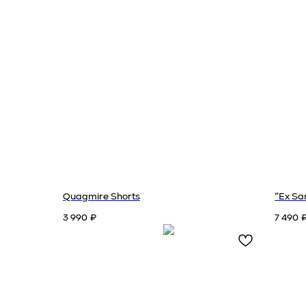
Quagmire Shorts
“Ex Sa
3 990
7 490
₽