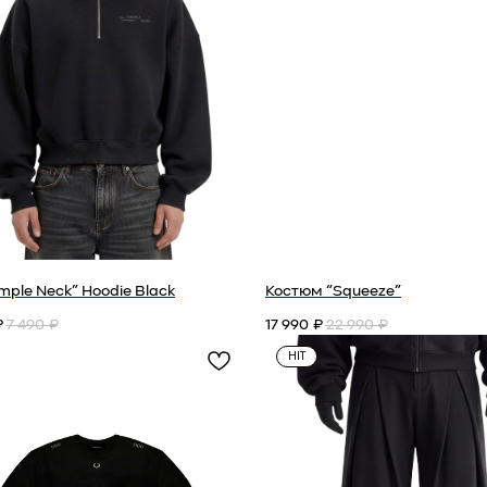
mple Neck” Hoodie Black
Костюм “Squeeze”
7 490
17 990
22 990
₽
₽
₽
₽
HIT