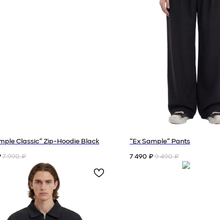
mple Classic” Zip-Hoodie Black
“Ex Sample” Pants
7 990
7 490
9 490
₽
₽
₽
₽