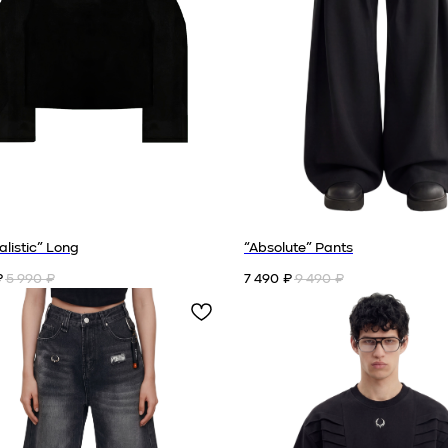
alistic” Long
“Absolute” Pants
5 990
7 490
9 490
₽
₽
₽
₽