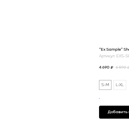
“Ex Sample” Sh
Артикул:
EXS-S
4 690
6 590
₽
S-M
L-XL
.
Добавить 