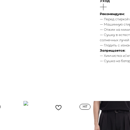
Уход
Рекомендуем:
— Перед стиркой
— Машинную стир
— Отжим на миним
— Сушку в естест
солнечных лучей
— Гладить с изнан
Запрещается:
— Химчистка и/и
— Сушка на бата
HIT