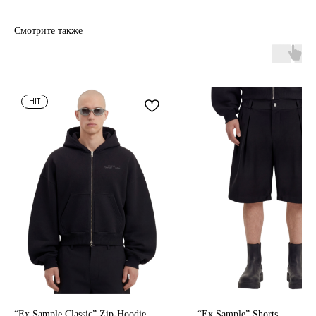
Каталог
Доставка
Смотрите также
О нас
Поддержка
Договор оферты
Политика конфиденциальности
HIT
*
support@unfort.ru
*Признана экстремистской и запрещена на территории РФ
“Ex Sample Classic” Zip-Hoodie
“Ex Sample” Shorts