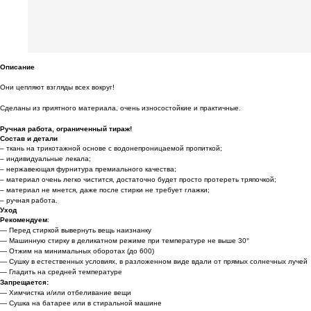
Описание
Они цепляют взгляды всех вокруг!
Сделаны из приятного материала, очень износостойкие и практичные.
Ручная работа, ограниченный тираж!
Состав и детали
– ткань на трикотажной основе с водонепроницаемой пропиткой;
– индивидуальные лекала;
– нержавеющая фурнитура премиального качества;
– материал очень легко чистится, достаточно будет просто протереть тряпочкой;
– материал не мнется, даже после стирки не требует глажки;
– ручная работа.
Уход
Рекомендуем
:
— Перед стиркой вывернуть вещь наизнанку
— Машинную стирку в деликатном режиме при температуре не выше 30°
— Отжим на минимальных оборотах (до 600)
— Сушку в естественных условиях, в разложенном виде вдали от прямых солнечных лучей
— Гладить на средней температуре
Запрещается:
— Химчистка и/или отбеливание вещи
— Сушка на батарее или в стиральной машине