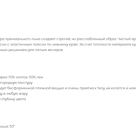
ура премиального льна создают строгий, но расслабленный образ. Чистый ар
он с эластичным поясом по нижнему краю. За счет плотности материала ку
ьным решением для летних вечеров.
рки 70% хлопок 30% лен
городную текстуру
ядит бесформенной пляжной вещью и очень приятна к телу, не колется и на
ду в любую жару
 глубину цвета
выше 30°