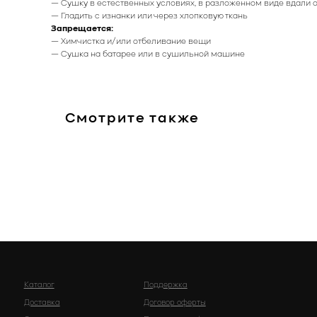
— Сушку в естественных условиях, в разложенном виде вдали 
— Гладить с изнанки или через хлопковую ткань
Запрещается:
— Химчистка и/или отбеливание вещи
Каталог
Поддержка
— Сушка на батарее или в сушильной машине
Доставка
Договор оферты
О нас
Политика конфиденциальности
Смотрите также