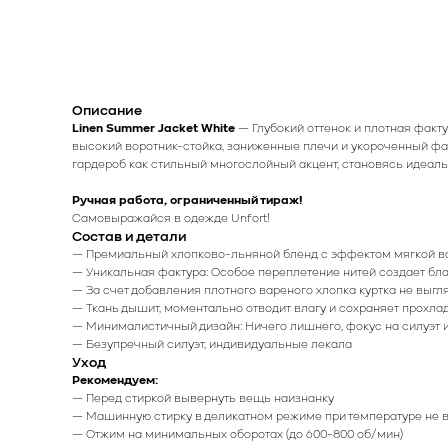
Описание
Linen Summer Jacket White
— Глубокий оттенок и плотная факт
высокий воротник-стойка, заниженные плечи и укороченный фас
гардероб как стильный многослойный акцент, становясь идеал
Ручная работа, ограниченный тираж!
Самовыражайся в одежде Unfort!
Состав и детали
— Премиальный хлопково-льняной бленд с эффектом мягкой ва
— Уникальная фактура: Особое переплетение нитей создает бла
— За счет добавления плотного вареного хлопка куртка не выгл
— Ткань дышит, моментально отводит влагу и сохраняет прохла
— Минималистичный дизайн: Ничего лишнего, фокус на силуэт и
— Безупречный силуэт, индивидуальные лекала
Уход
Рекомендуем:
— Перед стиркой вывернуть вещь наизнанку
— Машинную стирку в деликатном режиме при температуре не 
— Отжим на минимальных оборотах (до 600-800 об/мин)