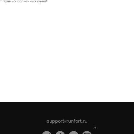
от прямых солнечных лучей
support@unfort.ru
*
*Признана экстремистской и запрещена на территории РФ